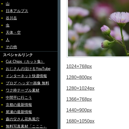
山
日本アルプス
谷川岳
虫
天体・空
人
その他
スペシャルリンク
Cut Chips（カット集）
1024×768px
おじさんの泣けるYouTube
インターネット快適情報
1280×800px
ブログ ヘッダー画像 無料
1280×1024px
ワク枠テーブル素材
中間平に行こう
1366×768px
京都の最新情報
1440×900px
尾瀬の最新情報
森の父さん花鳥風穴
1680×1050px
無料写真素材「こここ」