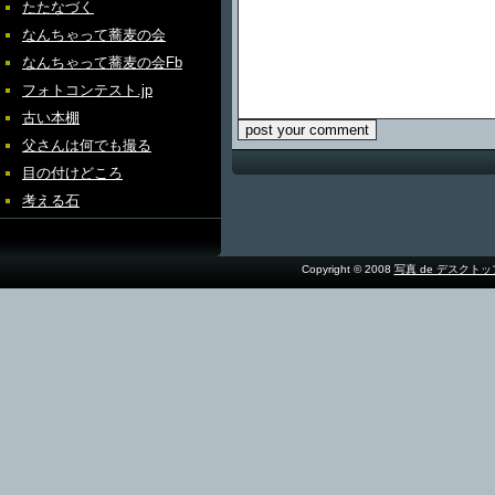
たたなづく
なんちゃって蕎麦の会
なんちゃって蕎麦の会Fb
フォトコンテスト.jp
古い本棚
父さんは何でも撮る
目の付けどころ
考える石
Copyright © 2008
写真 de デスクト