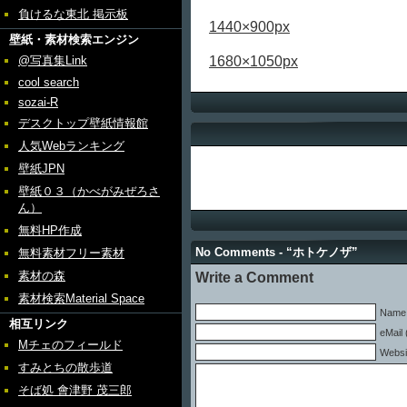
負けるな東北 掲示板
1440×900px
壁紙・素材検索エンジン
1680×1050px
@写真集Link
cool search
sozai-R
デスクトップ壁紙情報館
人気Webランキング
壁紙JPN
壁紙０３（かべがみぜろさ
ん）
無料HP作成
No Comments - “ホトケノザ”
無料素材フリー素材
素材の森
Write a Comment
素材検索Material Space
Name 
相互リンク
eMail 
Mチェのフィールド
Websi
すみとちの散歩道
そば処 會津野 茂三郎