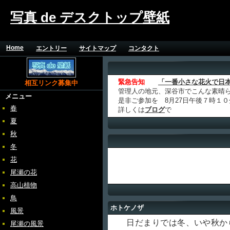
写真 de デスクトップ壁紙
Home
エントリー
サイトマップ
コンタクト
緊急告知
「一番小さな花火で日
相互リンク募集中
管理人の地元、深谷市でこんな素晴
メニュー
是非ご参加を 8月27日午後７時１
春
詳しくは
ブログ
で
夏
秋
冬
花
尾瀬の花
高山植物
鳥
ホトケノザ
風景
日だまりでは冬、いや秋か
尾瀬の風景