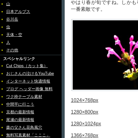
やはり春が旬ですね。しかも
山
一番素敵です。
日本アルプス
谷川岳
虫
天体・空
人
その他
スペシャルリンク
Cut Chips（カット集）
おじさんの泣けるYouTube
インターネット快適情報
ブログ ヘッダー画像 無料
ワク枠テーブル素材
1024×768px
中間平に行こう
1280×800px
京都の最新情報
尾瀬の最新情報
1280×1024px
森の父さん花鳥風穴
1366×768px
無料写真素材「こここ」