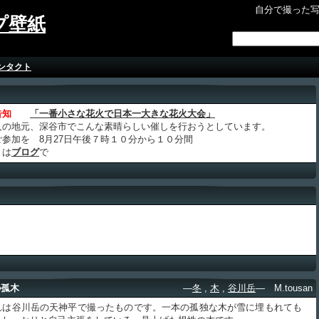
自分で撮った
プ壁紙
ンタクト
告知
「一番小さな花火で日本一大きな花火大会」
人の地元、深谷市でこんな素晴らしい催しを行おうとしています。
ご参加を 8月27日午後７時１０分から１０分間
くは
ブログ
で
の孤木
―
冬
,
木
,
谷川岳
― M.tousan
は谷川岳の天神平で撮ったものです。一本の孤独な木が雪に埋もれても