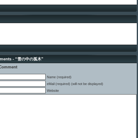
mments - “雪の中の孤木”
 Comment
Name (required)
eMail (required) (will not be displayed)
Website