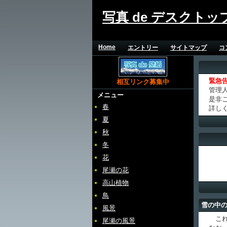
写真 de デスクトッ
Home
エントリー
サイトマップ
コ
緊急
相互リンク募集中
管理
メニュー
是非
春
詳し
夏
秋
冬
花
尾瀬の花
高山植物
鳥
雪の中
風景
これ
尾瀬の風景