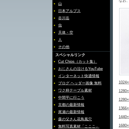
なお
山
日本アルプス
谷川岳
虫
天体・空
人
その他
スペシャルリンク
Cut Chips（カット集）
おじさんの泣けるYouTube
インターネット快適情報
1024×
ブログ ヘッダー画像 無料
ワク枠テーブル素材
1280×
中間平に行こう
1280×
京都の最新情報
1366×
尾瀬の最新情報
1440×
森の父さん花鳥風穴
1680×
無料写真素材「こここ」