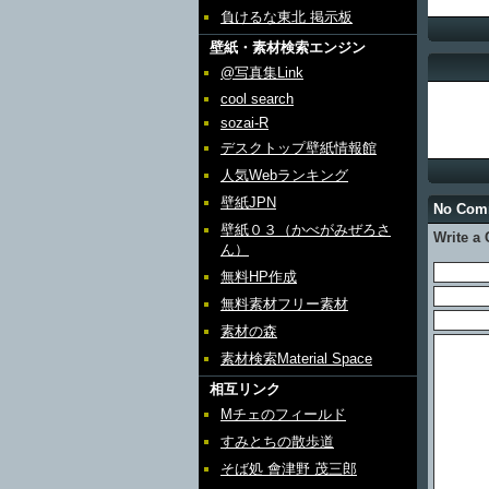
負けるな東北 掲示板
壁紙・素材検索エンジン
@写真集Link
cool search
sozai-R
デスクトップ壁紙情報館
人気Webランキング
壁紙JPN
No Co
壁紙０３（かべがみぜろさ
Write a
ん）
無料HP作成
無料素材フリー素材
素材の森
素材検索Material Space
相互リンク
Mチェのフィールド
すみとちの散歩道
そば処 會津野 茂三郎