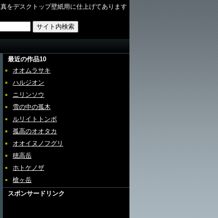
写真をデスクトップ壁紙用に仕上げてあります
最近の作品10
オオムラサキ
ハルジオン
ニリンソウ
雪の中の孤木
ルリイトトンボ
孤高のオオタカ
オオイヌノフグリ
穂高岳
ホトケノザ
槍ヶ岳
スポンサードリンク