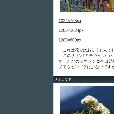
1024×768px
1280×1024px
1280×800px
これは花ではありませんでし
このナガバのモウセンゴケ
す。ただのモウセンゴケは結
ノモウセンゴケは少ないです
ナナカマド