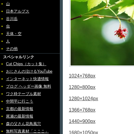
山
日本アルプス
谷川岳
虫
天体・空
人
その他
スペシャルリンク
Cut Chips（カット集）
おじさんの泣けるYouTube
1024×768px
インターネット快適情報
ブログ ヘッダー画像 無料
1280×800px
ワク枠テーブル素材
1280×1024px
中間平に行こう
京都の最新情報
1366×768px
尾瀬の最新情報
1440×900px
森の父さん花鳥風穴
無料写真素材「こここ」
1680×1050px