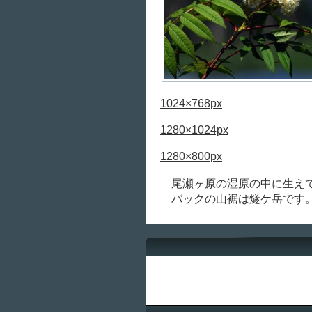
1024×768px
1280×1024px
1280×800px
尾瀬ヶ原の湿原の中に生えて
バックの山裾は燧ケ岳です