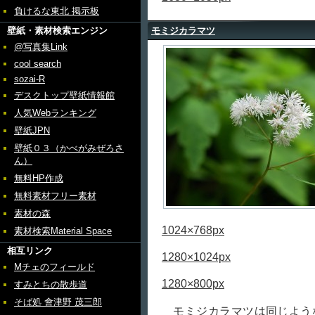
負けるな東北 掲示板
壁紙・素材検索エンジン
モミジカラマツ
@写真集Link
cool search
sozai-R
デスクトップ壁紙情報館
人気Webランキング
壁紙JPN
壁紙０３（かべがみぜろさ
ん）
無料HP作成
無料素材フリー素材
素材の森
1024×768px
素材検索Material Space
相互リンク
1280×1024px
Mチェのフィールド
1280×800px
すみとちの散歩道
そば処 會津野 茂三郎
モミジカラマツは同じよう