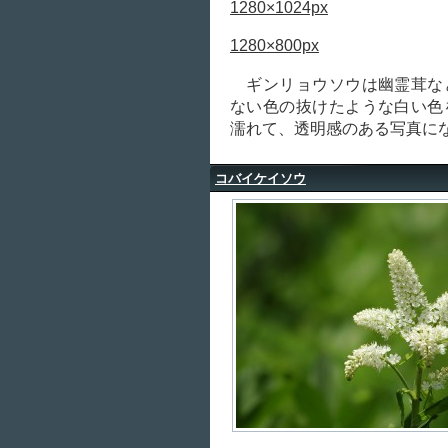
1280×1024px
1280×800px
ギンリョウソウは幽霊茸な
ない色の抜けたような白い色
濡れて、透明感のある写真に
コバイケイソウ