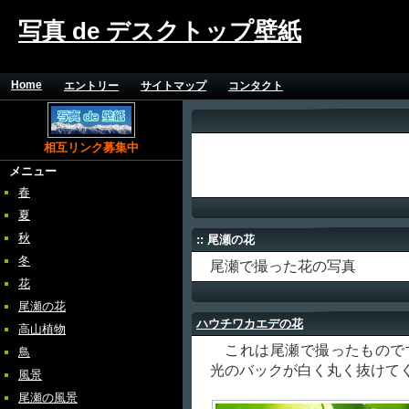
写真 de デスクトップ壁紙
Home
エントリー
サイトマップ
コンタクト
相互リンク募集中
メニュー
春
夏
秋
:: 尾瀬の花
冬
尾瀬で撮った花の写真
花
尾瀬の花
ハウチワカエデの花
高山植物
これは尾瀬で撮ったもので
鳥
光のバックが白く丸く抜けて
風景
尾瀬の風景