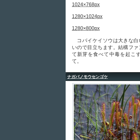
1024×768px
1280×1024px
1280×800px
コバイケイソウは大きな白
いので目立ちます。結構ファ
て新芽を食べて中毒を起こ
て。
ナガバノモウセンゴケ