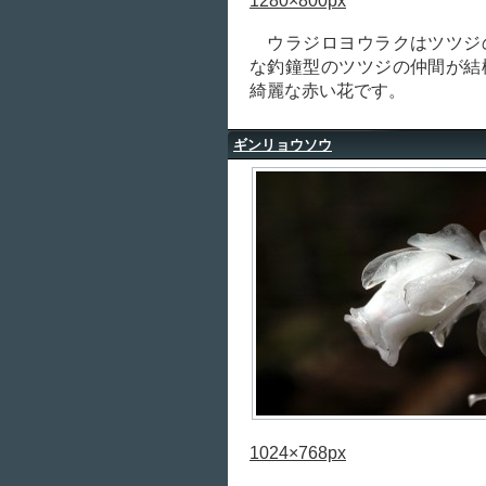
1280×800px
ウラジロヨウラクはツツジ
な釣鐘型のツツジの仲間が結
綺麗な赤い花です。
ギンリョウソウ
1024×768px