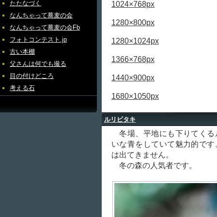
たたなづく
1024×768px
なんちゃって蕎麦の会
1280×800px
なんちゃって蕎麦の会Fb
フォトコンテスト.jp
1280×1024px
古い本棚
1366×768px
父さんは何でも撮る
目の付けどころ
1440×900px
考える石
1680×1050px
ルリビタキ
冬場、平地にも下りてくる
いな青をしていて魅力的です
は出てきません。
冬の森の人気者です。