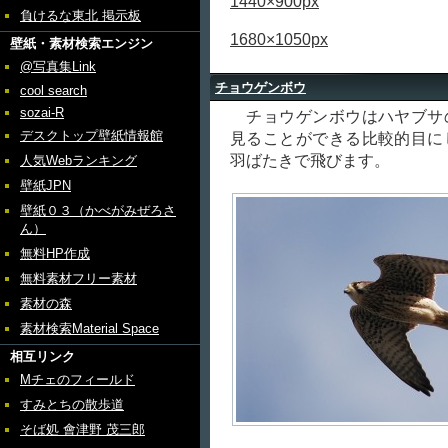
1440×900px
負けるな東北 掲示板
1680×1050px
壁紙・素材検索エンジン
@写真集Link
チョウゲンボウ
cool search
sozai-R
チョウゲンボウはハヤブサ
デスクトップ壁紙情報館
見ることができる比較的目に
羽ばたきで飛びます。
人気Webランキング
壁紙JPN
壁紙０３（かべがみぜろさ
ん）
無料HP作成
無料素材フリー素材
素材の森
素材検索Material Space
相互リンク
Mチェのフィールド
すみとちの散歩道
そば処 會津野 茂三郎