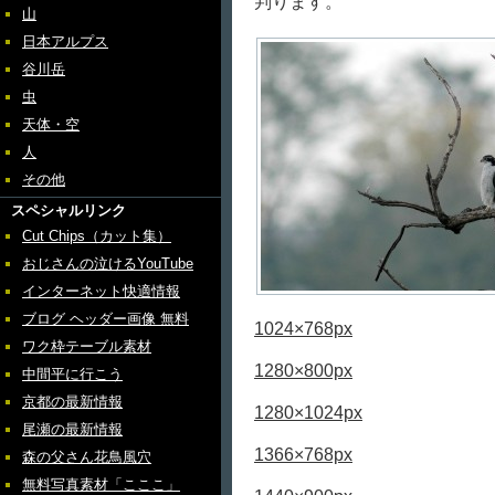
判ります。
山
日本アルプス
谷川岳
虫
天体・空
人
その他
スペシャルリンク
Cut Chips（カット集）
おじさんの泣けるYouTube
インターネット快適情報
ブログ ヘッダー画像 無料
1024×768px
ワク枠テーブル素材
1280×800px
中間平に行こう
京都の最新情報
1280×1024px
尾瀬の最新情報
1366×768px
森の父さん花鳥風穴
無料写真素材「こここ」