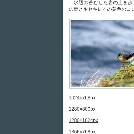
水辺の苔むした岩の上を歩
の青とキセキレイの黄色のコ
1024×768px
1280×800px
1280×1024px
1366×768px