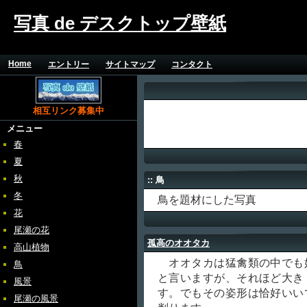
写真 de デスクトップ壁紙
Home
エントリー
サイトマップ
コンタクト
相互リンク募集中
メニュー
春
夏
秋
:: 鳥
冬
鳥を題材にした写真
花
尾瀬の花
孤高のオオタカ
高山植物
オオタカは猛禽類の中でも
鳥
と言いますが、それほど大き
風景
す。でもその姿形は恰好いい
尾瀬の風景