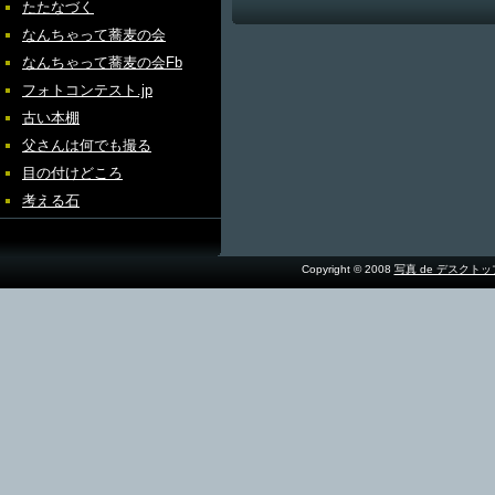
たたなづく
なんちゃって蕎麦の会
なんちゃって蕎麦の会Fb
フォトコンテスト.jp
古い本棚
父さんは何でも撮る
目の付けどころ
考える石
Copyright © 2008
写真 de デスクト