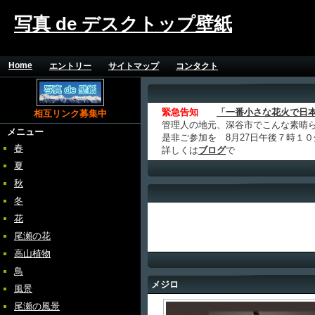
写真 de デスクトップ壁紙
Home
エントリー
サイトマップ
コンタクト
緊急告知
「一番小さな花火で日
相互リンク募集中
管理人の地元、深谷市でこんな素晴
メニュー
是非ご参加を 8月27日午後７時１
春
詳しくは
ブログ
で
夏
秋
冬
花
尾瀬の花
高山植物
鳥
メジロ
風景
尾瀬の風景