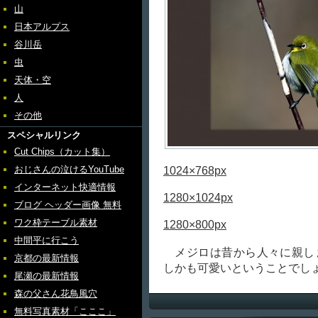
山
日本アルプス
谷川岳
虫
天体・空
人
その他
スペシャルリンク
Cut Chips（カット集）
おじさんの泣けるYouTube
1024×768px
インターネット快適情報
1280×1024px
ブログ ヘッダー画像 無料
ワク枠テーブル素材
1280×800px
中間平に行こう
メジロは昔から人々に親し
京都の最新情報
しかも可愛いということでし
尾瀬の最新情報
森の父さん花鳥風穴
無料写真素材「こここ」