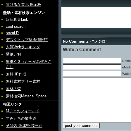
負けるな東北 掲示板
壁紙・素材検索エンジン
@写真集Link
cool search
sozai-R
デスクトップ壁紙情報館
No Comments - “メジロ”
人気Webランキング
Write a Comment
壁紙JPN
Name 
壁紙０３（かべがみぜろさ
ん）
eMail 
無料HP作成
Websi
無料素材フリー素材
素材の森
素材検索Material Space
相互リンク
Mチェのフィールド
すみとちの散歩道
そば処 會津野 茂三郎