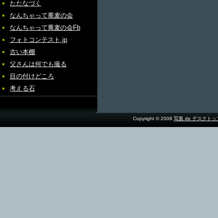
たたなづく
なんちゃって蕎麦の会
なんちゃって蕎麦の会Fb
フォトコンテスト.jp
古い本棚
父さんは何でも撮る
目の付けどころ
考える石
Copyright © 2008
写真 de デスクト