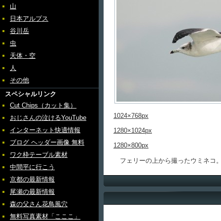
山
日本アルプス
谷川岳
虫
天体・空
人
その他
スペシャルリンク
Cut Chips（カット集）
1024×768px
おじさんの泣けるYouTube
インターネット快適情報
1280×1024px
ブログ ヘッダー画像 無料
1280×800px
ワク枠テーブル素材
フェリーの上から撮ったウミネコ。
中間平に行こう
京都の最新情報
尾瀬の最新情報
森の父さん花鳥風穴
無料写真素材「こここ」