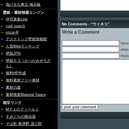
負けるな東北 掲示板
壁紙・素材検索エンジン
@写真集Link
No Comments - “ウミネコ”
cool search
Write a Comment
sozai-R
デスクトップ壁紙情報館
Name 
人気Webランキング
eMail 
壁紙JPN
Websi
壁紙０３（かべがみぜろさ
ん）
無料HP作成
無料素材フリー素材
素材の森
素材検索Material Space
相互リンク
Mチェのフィールド
すみとちの散歩道
そば処 會津野 茂三郎