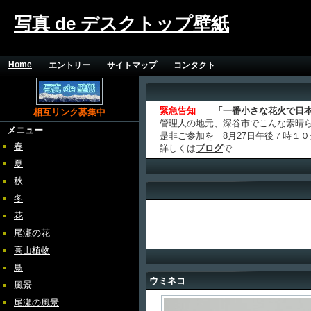
写真 de デスクトップ壁紙
Home
エントリー
サイトマップ
コンタクト
緊急告知
「一番小さな花火で日
相互リンク募集中
管理人の地元、深谷市でこんな素晴
メニュー
是非ご参加を 8月27日午後７時１
春
詳しくは
ブログ
で
夏
秋
冬
花
尾瀬の花
高山植物
鳥
ウミネコ
風景
尾瀬の風景