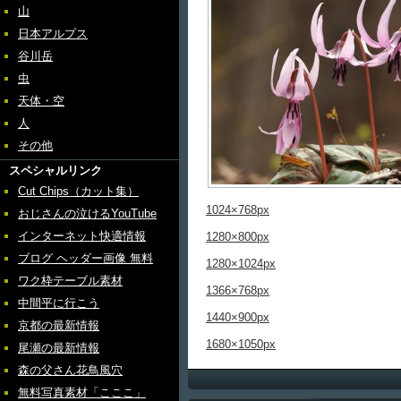
山
日本アルプス
谷川岳
虫
天体・空
人
その他
スペシャルリンク
Cut Chips（カット集）
1024×768px
おじさんの泣けるYouTube
インターネット快適情報
1280×800px
ブログ ヘッダー画像 無料
1280×1024px
ワク枠テーブル素材
1366×768px
中間平に行こう
1440×900px
京都の最新情報
1680×1050px
尾瀬の最新情報
森の父さん花鳥風穴
無料写真素材「こここ」