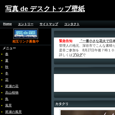
写真 de デスクトップ壁紙
Home
エントリー
サイトマップ
コンタクト
緊急告知
「一番小さな花火で日
相互リンク募集中
管理人の地元、深谷市でこんな素晴
メニュー
是非ご参加を 8月27日午後７時１
春
詳しくは
ブログ
で
夏
秋
冬
花
尾瀬の花
高山植物
鳥
カタクリ
風景
尾瀬の風景