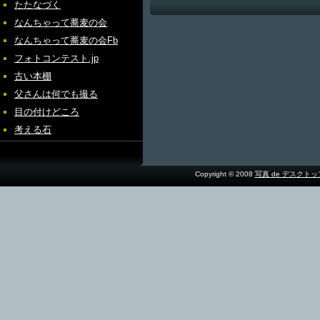
たたなづく
なんちゃって蕎麦の会
なんちゃって蕎麦の会Fb
フォトコンテスト.jp
古い本棚
父さんは何でも撮る
目の付けどころ
考える石
Copyright © 2008
写真 de デスクト