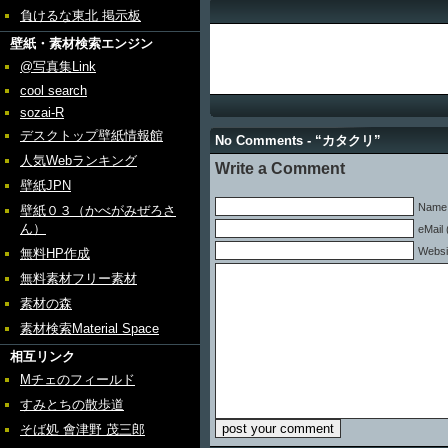
負けるな東北 掲示板
壁紙・素材検索エンジン
@写真集Link
cool search
sozai-R
デスクトップ壁紙情報館
No Comments - “カタクリ”
人気Webランキング
Write a Comment
壁紙JPN
Name 
壁紙０３（かべがみぜろさ
ん）
eMail 
Websi
無料HP作成
無料素材フリー素材
素材の森
素材検索Material Space
相互リンク
Mチェのフィールド
すみとちの散歩道
そば処 會津野 茂三郎