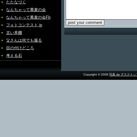
たたなづく
なんちゃって蕎麦の会
なんちゃって蕎麦の会Fb
フォトコンテスト.jp
古い本棚
父さんは何でも撮る
目の付けどころ
考える石
Copyright © 2008
写真 de デスクト