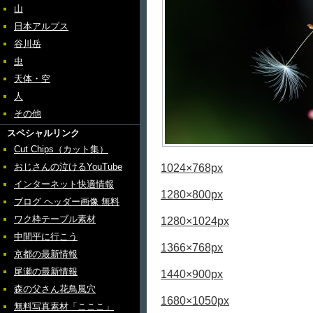
山
日本アルプス
谷川岳
虫
天体・空
人
その他
スペシャルリンク
Cut Chips（カット集）
おじさんの泣けるYouTube
1024×768px
インターネット快適情報
1280×800px
ブログ ヘッダー画像 無料
ワク枠テーブル素材
1280×1024px
中間平に行こう
1366×768px
京都の最新情報
尾瀬の最新情報
1440×900px
森の父さん花鳥風穴
1680×1050px
無料写真素材「こここ」