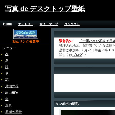
写真 de デスクトップ壁紙
Home
エントリー
サイトマップ
コンタクト
緊急告知
「一番小さな花火で日
相互リンク募集中
管理人の地元、深谷市でこんな素晴
メニュー
是非ご参加を 8月27日午後７時１
春
詳しくは
ブログ
で
夏
秋
冬
花
尾瀬の花
高山植物
鳥
タンポポの綿毛
風景
尾瀬の風景