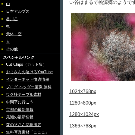
い谷はまるで桃源郷のようで
山
日本アルプス
谷川岳
虫
天体・空
人
その他
スペシャルリンク
Cut Chips（カット集）
おじさんの泣けるYouTube
インターネット快適情報
ブログ ヘッダー画像 無料
1024×768px
ワク枠テーブル素材
中間平に行こう
1280×800px
京都の最新情報
1280×1024px
尾瀬の最新情報
森の父さん花鳥風穴
1366×768px
無料写真素材「こここ」