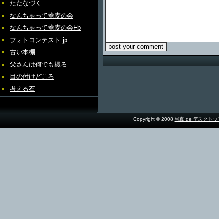
たたなづく
なんちゃって蕎麦の会
なんちゃって蕎麦の会Fb
フォトコンテスト.jp
古い本棚
父さんは何でも撮る
目の付けどころ
考える石
Copyright © 2008
写真 de デスクト