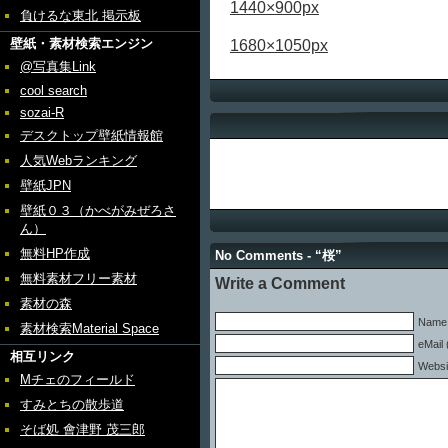
1440×900px
負けるな東北 掲示板
壁紙・素材検索エンジン
1680×1050px
@写真集Link
cool search
sozai-R
デスクトップ壁紙情報館
人気Webランキング
壁紙JPN
壁紙０３（かべがみぜろさ
ん）
無料HP作成
No Comments - “桜”
無料素材フリー素材
Write a Comment
素材の森
Name 
素材検索Material Space
eMail 
相互リンク
Websi
Mチェのフィールド
すみとちの散歩道
そば処 會津野 茂三郎