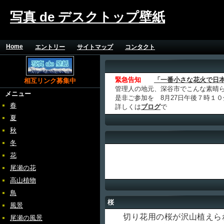
写真 de デスクトップ壁紙
Home
エントリー
サイトマップ
コンタクト
緊急告知
「一番小さな花火で日
相互リンク募集中
管理人の地元、深谷市でこんな素晴
メニュー
是非ご参加を 8月27日午後７時１
春
詳しくは
ブログ
で
夏
秋
冬
花
尾瀬の花
高山植物
鳥
桜
風景
切り花用の桜が沢山植えら
尾瀬の風景