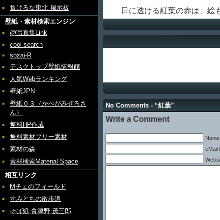
負けるな東北 掲示板
日に透ける紅葉の赤は、絵
壁紙・素材検索エンジン
@写真集Link
cool search
sozai-R
デスクトップ壁紙情報館
人気Webランキング
壁紙JPN
壁紙０３（かべがみぜろさ
No Comments - “紅葉”
ん）
Write a Comment
無料HP作成
無料素材フリー素材
Name 
素材の森
eMail 
Websi
素材検索Material Space
相互リンク
Mチェのフィールド
すみとちの散歩道
そば処 會津野 茂三郎