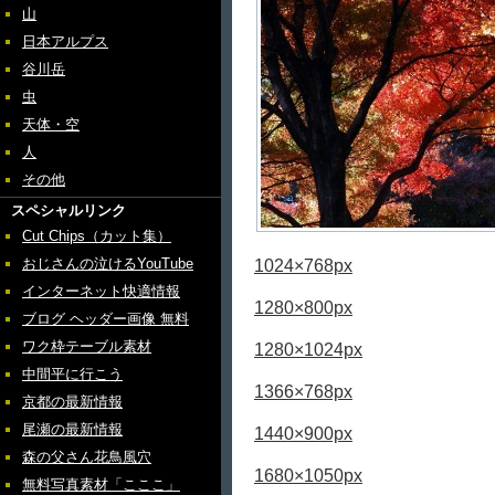
山
日本アルプス
谷川岳
虫
天体・空
人
その他
スペシャルリンク
Cut Chips（カット集）
おじさんの泣けるYouTube
1024×768px
インターネット快適情報
1280×800px
ブログ ヘッダー画像 無料
ワク枠テーブル素材
1280×1024px
中間平に行こう
1366×768px
京都の最新情報
尾瀬の最新情報
1440×900px
森の父さん花鳥風穴
1680×1050px
無料写真素材「こここ」