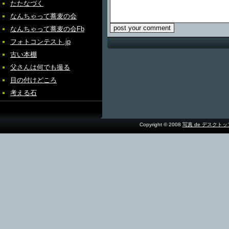
たたなづく
なんちゃって蕎麦の会
なんちゃって蕎麦の会Fb
フォトコンテスト.jp
古い本棚
父さんは何でも撮る
目の付けどころ
考える石
Copyright © 2008
写真 de デスクト