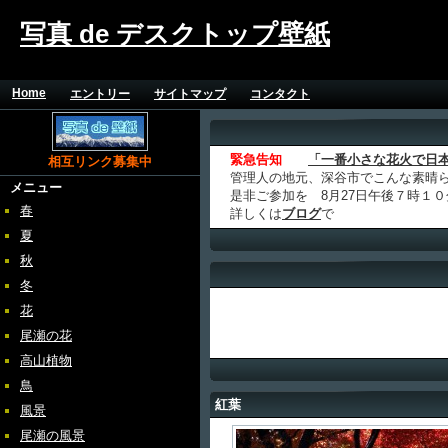
写真 de デスクトップ壁紙
Home
エントリー
サイトマップ
コンタクト
緊急告知
「一番小さな花火で日
相互リンク募集中
管理人の地元、深谷市でこんな素晴
メニュー
是非ご参加を 8月27日午後７時１
春
詳しくは
ブログ
で
夏
秋
冬
花
尾瀬の花
高山植物
鳥
紅葉
風景
尾瀬の風景