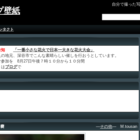
自分で撮った
プ壁紙
ンタクト
告知
「一番小さな花火で日本一大きな花火大会」
人の地元、深谷市でこんな素晴らしい催しを行おうとしています。
ご参加を 8月27日午後７時１０分から１０分間
くは
ブログ
で
子嚢
―
その他
― M.tousan