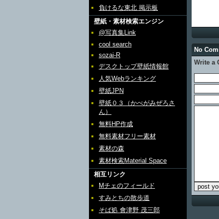
負けるな東北 掲示板
壁紙・素材検索エンジン
@写真集Link
cool search
No Co
sozai-R
Write a
デスクトップ壁紙情報館
人気Webランキング
壁紙JPN
壁紙０３（かべがみぜろさ
ん）
無料HP作成
無料素材フリー素材
素材の森
素材検索Material Space
相互リンク
Mチェのフィールド
すみとちの散歩道
そば処 會津野 茂三郎