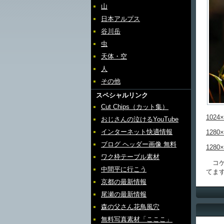
山
日本アルプス
谷川岳
虫
天体・空
人
その他
スペシャルリンク
Cut Chips（カット集）
1024×
おじさんの泣けるYouTube
インターネット快適情報
1280×
ブログ ヘッダー画像 無料
1280×
ワク枠テーブル素材
コケ
中間平に行こう
てま
京都の最新情報
尾瀬の最新情報
森の父さん花鳥風穴
無料写真素材「こここ」