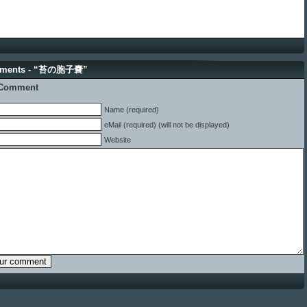
mments - “苔の胞子嚢”
 Comment
Name (required)
eMail (required) (will not be displayed)
Website