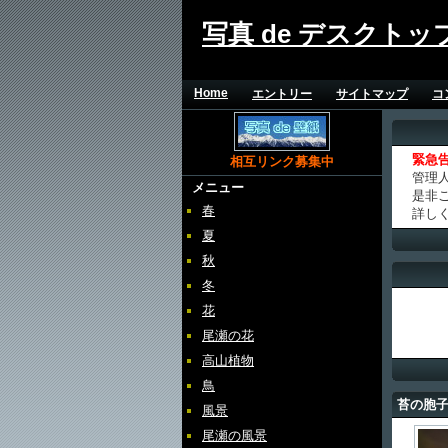
写真 de デスクトッ
Home
エントリー
サイトマップ
コ
緊急
相互リンク募集中
管理
メニュー
是非
春
詳し
夏
秋
冬
花
尾瀬の花
高山植物
鳥
苔の胞
風景
尾瀬の風景