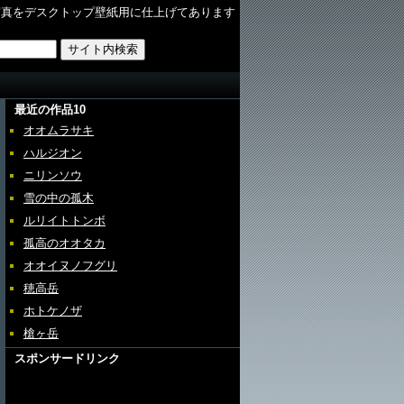
写真をデスクトップ壁紙用に仕上げてあります
最近の作品10
オオムラサキ
ハルジオン
ニリンソウ
雪の中の孤木
ルリイトトンボ
孤高のオオタカ
オオイヌノフグリ
穂高岳
ホトケノザ
槍ヶ岳
スポンサードリンク