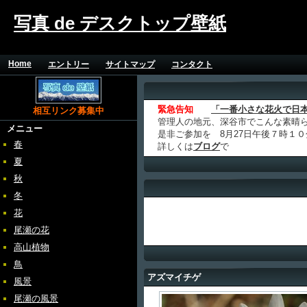
写真 de デスクトップ壁紙
Home
エントリー
サイトマップ
コンタクト
緊急告知
「一番小さな花火で日
相互リンク募集中
管理人の地元、深谷市でこんな素晴
メニュー
是非ご参加を 8月27日午後７時１
春
詳しくは
ブログ
で
夏
秋
冬
花
尾瀬の花
高山植物
鳥
アズマイチゲ
風景
尾瀬の風景