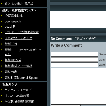
負けるな東北 掲示板
壁紙・素材検索エンジン
@写真集Link
cool search
sozai-R
デスクトップ壁紙情報館
人気Webランキング
No Comments - “アズマイチゲ”
壁紙JPN
Write a Comment
壁紙０３（かべがみぜろさ
ん）
Name 
無料HP作成
eMail 
Websi
無料素材フリー素材
素材の森
素材検索Material Space
相互リンク
Mチェのフィールド
すみとちの散歩道
そば処 會津野 茂三郎