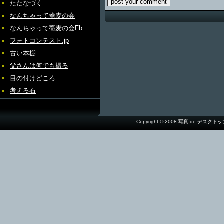
たたなづく
なんちゃって蕎麦の会
なんちゃって蕎麦の会Fb
フォトコンテスト.jp
古い本棚
父さんは何でも撮る
目の付けどころ
考える石
Copyright © 2008
写真 de デスクト