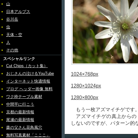
山
日本アルプス
谷川岳
虫
天体・空
人
その他
スペシャルリンク
Cut Chips（カット集）
おじさんの泣けるYouTube
1024×768px
インターネット快適情報
1280×1024px
ブログ ヘッダー画像 無料
ワク枠テーブル素材
1280×800px
中間平に行こう
もう一枚アズマイチゲです
京都の最新情報
アズマイチゲの真上からの
尾瀬の最新情報
しないのですが、パターン的
森の父さん花鳥風穴
無料写真素材「こここ」