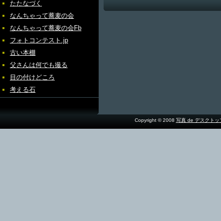
たたなづく
なんちゃって蕎麦の会
なんちゃって蕎麦の会Fb
フォトコンテスト.jp
古い本棚
父さんは何でも撮る
目の付けどころ
考える石
Copyright © 2008
写真 de デスクト