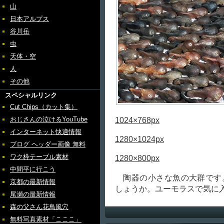
山
日本アルプス
谷川岳
虫
天体・空
人
その他
スペシャルリンク
Cut Chips（カット集）
おじさんの泣けるYouTube
1024×768px
インターネット快適情報
1280×1024px
ブログ ヘッダー画像 無料
ワク枠テーブル素材
1280×800px
中間平に行こう
陶器の小さな魚の大群です
京都の最新情報
しょうか。ユーモラスで気に
尾瀬の最新情報
森の父さん花鳥風穴
無料写真素材「こここ」