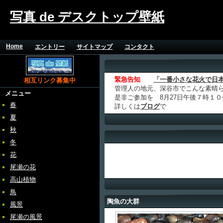
写真 de デスクトップ壁紙
Home
エントリー
サイトマップ
コンタクト
緊急告知
「一番小さな花火で日
相互リンク募集中
管理人の地元、深谷市でこんな素晴
メニュー
是非ご参加を 8月27日午後７時１
春
詳しくは
ブログ
で
夏
秋
冬
花
尾瀬の花
高山植物
鳥
陶魚の大群
風景
尾瀬の風景