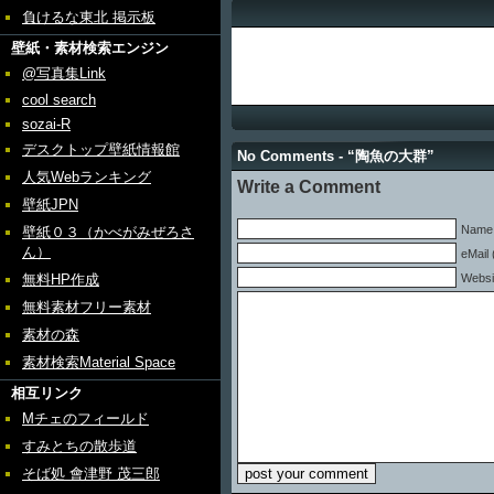
負けるな東北 掲示板
壁紙・素材検索エンジン
@写真集Link
cool search
sozai-R
デスクトップ壁紙情報館
No Comments - “陶魚の大群”
人気Webランキング
Write a Comment
壁紙JPN
Name 
壁紙０３（かべがみぜろさ
ん）
eMail 
無料HP作成
Websi
無料素材フリー素材
素材の森
素材検索Material Space
相互リンク
Mチェのフィールド
すみとちの散歩道
そば処 會津野 茂三郎