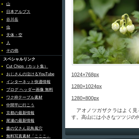
山
日本アルプス
谷川岳
虫
天体・空
人
その他
スペシャルリンク
Cut Chips（カット集）
おじさんの泣けるYouTube
1024×768px
インターネット快適情報
1280×1024px
ブログ ヘッダー画像 無料
ワク枠テーブル素材
1280×800px
中間平に行こう
アオノツガザクラはよく見
京都の最新情報
す。高山には小さなツツジの
尾瀬の最新情報
森の父さん花鳥風穴
無料写真素材「こここ」