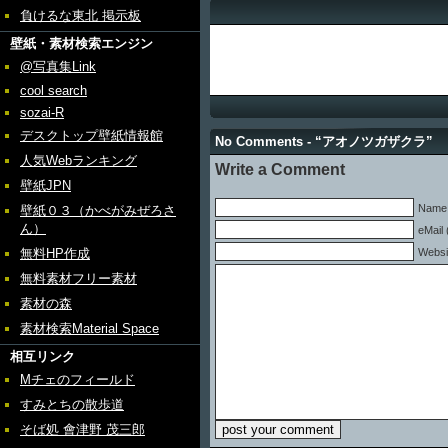
負けるな東北 掲示板
壁紙・素材検索エンジン
@写真集Link
cool search
sozai-R
デスクトップ壁紙情報館
No Comments - “アオノツガザクラ”
人気Webランキング
Write a Comment
壁紙JPN
Name 
壁紙０３（かべがみぜろさ
ん）
eMail 
無料HP作成
Websi
無料素材フリー素材
素材の森
素材検索Material Space
相互リンク
Mチェのフィールド
すみとちの散歩道
そば処 會津野 茂三郎