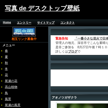
写真 de デスクトップ壁紙
Home
エントリー
サイトマップ
コンタクト
緊急告知
「一番小さな花火で日
相互リンク募集中
管理人の地元、深谷市でこんな素晴
メニュー
是非ご参加を 8月27日午後７時１
春
詳しくは
ブログ
で
夏
秋
冬
花
尾瀬の花
高山植物
鳥
アオノツガザクラ
風景
尾瀬の風景