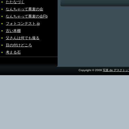
たたなづく
なんちゃって蕎麦の会
なんちゃって蕎麦の会Fb
フォトコンテスト.jp
古い本棚
父さんは何でも撮る
目の付けどころ
考える石
Copyright © 2008
写真 de デスクト