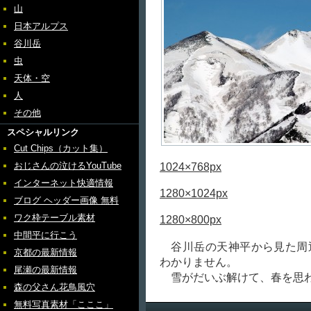
山
日本アルプス
谷川岳
虫
天体・空
人
その他
スペシャルリンク
Cut Chips（カット集）
おじさんの泣けるYouTube
1024×768px
インターネット快適情報
1280×1024px
ブログ ヘッダー画像 無料
ワク枠テーブル素材
1280×800px
中間平に行こう
谷川岳の天神平から見た周
京都の最新情報
わかりません。
尾瀬の最新情報
雪がだいぶ解けて、春を思
森の父さん花鳥風穴
無料写真素材「こここ」