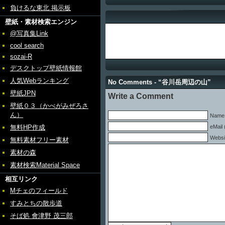
負けるな東北 掲示板
壁紙・素材検索エンジン
@写真集Link
cool search
sozai-R
デスクトップ壁紙情報館
人気Webランキング
No Comments - “谷川岳周辺の山”
壁紙JPN
Write a Comment
壁紙０３（かべがみぜろさ
ん）
Name 
無料HP作成
eMail 
Websi
無料素材フリー素材
素材の森
素材検索Material Space
相互リンク
Mチェのフィールド
すみとちの散歩道
そば処 會津野 茂三郎