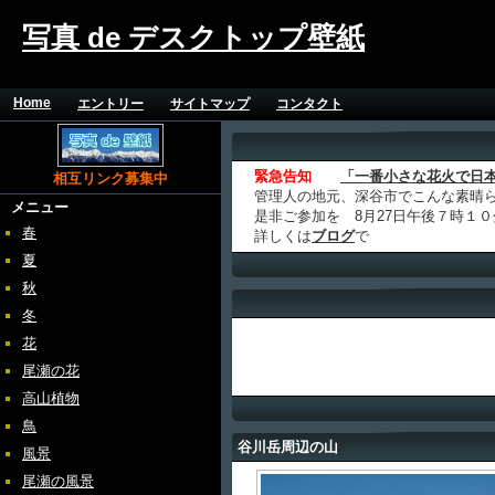
写真 de デスクトップ壁紙
Home
エントリー
サイトマップ
コンタクト
緊急告知
「一番小さな花火で日
相互リンク募集中
管理人の地元、深谷市でこんな素晴
メニュー
是非ご参加を 8月27日午後７時１
春
詳しくは
ブログ
で
夏
秋
冬
花
尾瀬の花
高山植物
鳥
谷川岳周辺の山
風景
尾瀬の風景