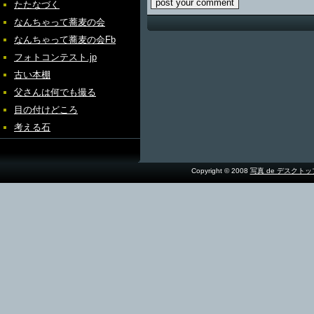
たたなづく
なんちゃって蕎麦の会
なんちゃって蕎麦の会Fb
フォトコンテスト.jp
古い本棚
父さんは何でも撮る
目の付けどころ
考える石
Copyright © 2008
写真 de デスクト