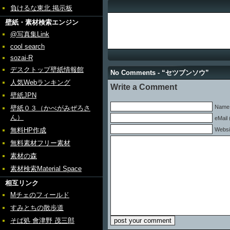
負けるな東北 掲示板
壁紙・素材検索エンジン
@写真集Link
cool search
sozai-R
デスクトップ壁紙情報館
No Comments - “セツブンソウ”
人気Webランキング
Write a Comment
壁紙JPN
Name 
壁紙０３（かべがみぜろさ
ん）
eMail 
無料HP作成
Websi
無料素材フリー素材
素材の森
素材検索Material Space
相互リンク
Mチェのフィールド
すみとちの散歩道
そば処 會津野 茂三郎