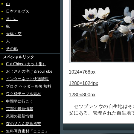
山
日本アルプス
谷川岳
虫
天体・空
人
その他
スペシャルリンク
Cut Chips（カット集）
おじさんの泣けるYouTube
1024×768px
インターネット快適情報
1280×1024px
ブログ ヘッダー画像 無料
ワク枠テーブル素材
1280×800px
中間平に行こう
セツブンソウの自生地はそ
京都の最新情報
父にある、管理された自生地
尾瀬の最新情報
森の父さん花鳥風穴
無料写真素材「こここ」