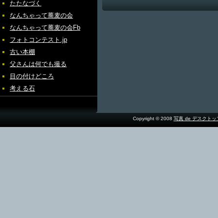
たたなづく
なんちゃって蕎麦の会
なんちゃって蕎麦の会Fb
フォトコンテスト.jp
古い本棚
父さんは何でも撮る
目の付けどころ
考える石
Copyright © 2008
写真 de デスクト