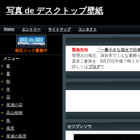
写真 de デスクトップ壁紙
Home
エントリー
サイトマップ
コンタクト
緊急告知
「一番小さな花火で日
相互リンク募集中
管理人の地元、深谷市でこんな素晴
メニュー
是非ご参加を 8月27日午後７時１
春
詳しくは
ブログ
で
夏
秋
冬
花
尾瀬の花
高山植物
鳥
セツブンソウ
風景
尾瀬の風景