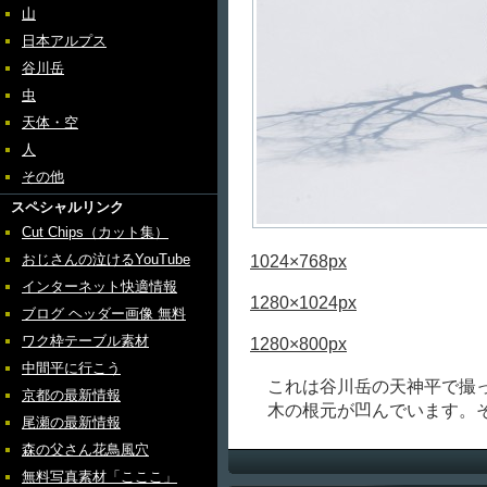
山
日本アルプス
谷川岳
虫
天体・空
人
その他
スペシャルリンク
Cut Chips（カット集）
おじさんの泣けるYouTube
1024×768px
インターネット快適情報
1280×1024px
ブログ ヘッダー画像 無料
ワク枠テーブル素材
1280×800px
中間平に行こう
これは谷川岳の天神平で撮
京都の最新情報
木の根元が凹んでいます。そ
尾瀬の最新情報
森の父さん花鳥風穴
無料写真素材「こここ」