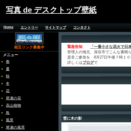
写真 de デスクトップ壁紙
Home
エントリー
サイトマップ
コンタクト
緊急告知
「一番小さな花火で日
相互リンク募集中
管理人の地元、深谷市でこんな素晴
メニュー
是非ご参加を 8月27日午後７時１
春
詳しくは
ブログ
で
夏
秋
冬
花
尾瀬の花
高山植物
鳥
雪に木の影
風景
尾瀬の風景