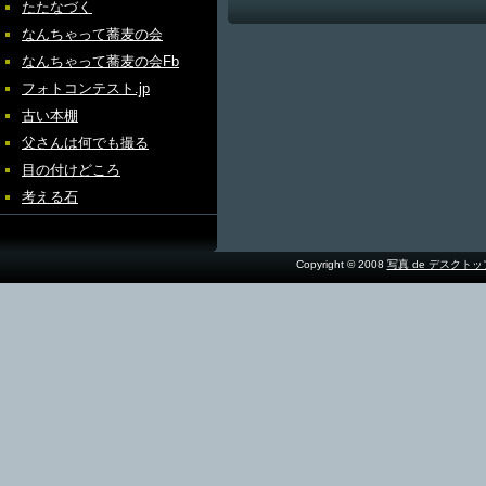
たたなづく
なんちゃって蕎麦の会
なんちゃって蕎麦の会Fb
フォトコンテスト.jp
古い本棚
父さんは何でも撮る
目の付けどころ
考える石
Copyright © 2008
写真 de デスクト