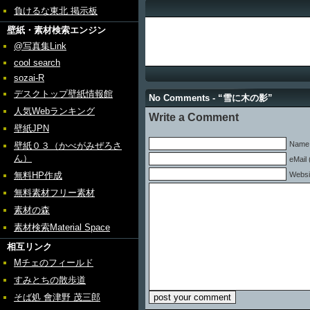
負けるな東北 掲示板
壁紙・素材検索エンジン
@写真集Link
cool search
sozai-R
デスクトップ壁紙情報館
No Comments - “雪に木の影”
人気Webランキング
Write a Comment
壁紙JPN
Name 
壁紙０３（かべがみぜろさ
ん）
eMail 
無料HP作成
Websi
無料素材フリー素材
素材の森
素材検索Material Space
相互リンク
Mチェのフィールド
すみとちの散歩道
そば処 會津野 茂三郎