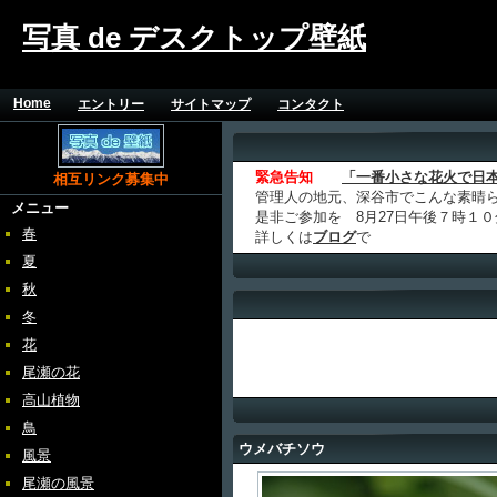
写真 de デスクトップ壁紙
Home
エントリー
サイトマップ
コンタクト
緊急告知
「一番小さな花火で日
相互リンク募集中
管理人の地元、深谷市でこんな素晴
メニュー
是非ご参加を 8月27日午後７時１
春
詳しくは
ブログ
で
夏
秋
冬
花
尾瀬の花
高山植物
鳥
ウメバチソウ
風景
尾瀬の風景