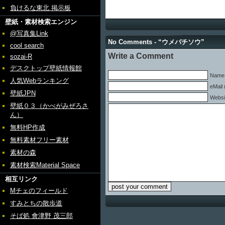
負けるな東北 掲示板
壁紙・素材検索エンジン
@写真集Link
No Comments - “ウメバチソウ”
cool search
Write a Comment
sozai-R
デスクトップ壁紙情報館
Name 
人気Webランキング
eMail 
壁紙JPN
Websi
壁紙０３（かべがみぜろさ
ん）
無料HP作成
無料素材フリー素材
素材の森
素材検索Material Space
相互リンク
Mチェのフィールド
すみとちの散歩道
そば処 會津野 茂三郎