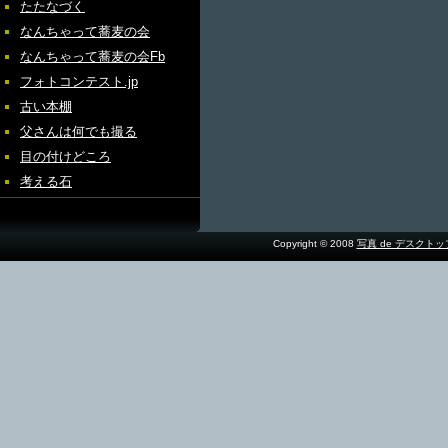
たたなづく
なんちゃって蕎麦の会
なんちゃって蕎麦の会Fb
フォトコンテスト.jp
古い本棚
父さんは何でも撮る
目の付けどころ
考える石
Copyright © 2008
写真 de デスクト