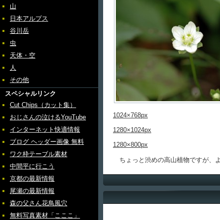
山
日本アルプス
谷川岳
虫
天体・空
人
その他
スペシャルリンク
Cut Chips（カット集）
1024×768px
おじさんの泣けるYouTube
インターネット快適情報
1280×1024px
ブログ ヘッダー画像 無料
1280×800px
ワク枠テーブル素材
ちょっと渋めの高山植物ですが、よ
中間平に行こう
京都の最新情報
尾瀬の最新情報
森の父さん花鳥風穴
無料写真素材「こここ」