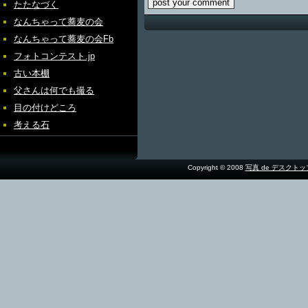
たたなづく
なんちゃって蕎麦の会
なんちゃって蕎麦の会Fb
フォトコンテスト.jp
古い本棚
父さんは何でも撮る
目の付けどころ
考える石
Copyright © 2008
写真 de デスクト