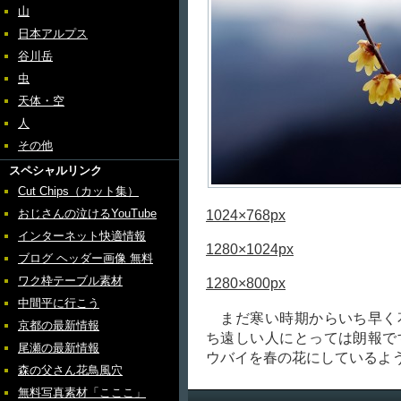
山
日本アルプス
谷川岳
虫
天体・空
人
その他
スペシャルリンク
Cut Chips（カット集）
おじさんの泣けるYouTube
1024×768px
インターネット快適情報
1280×1024px
ブログ ヘッダー画像 無料
ワク枠テーブル素材
1280×800px
中間平に行こう
まだ寒い時期からいち早く
京都の最新情報
ち遠しい人にとっては朗報で
尾瀬の最新情報
ウバイを春の花にしているよ
森の父さん花鳥風穴
無料写真素材「こここ」