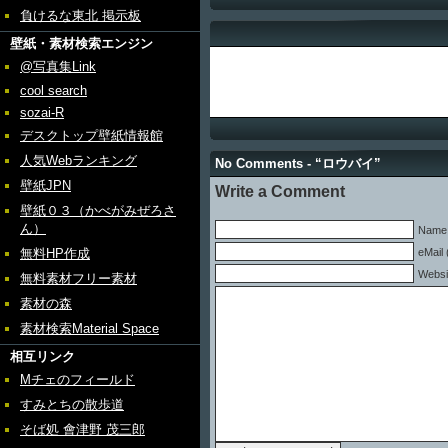
負けるな東北 掲示板
壁紙・素材検索エンジン
@写真集Link
cool search
sozai-R
デスクトップ壁紙情報館
人気Webランキング
No Comments - “ロウバイ”
壁紙JPN
Write a Comment
壁紙０３（かべがみぜろさ
ん）
Name 
無料HP作成
eMail 
Websi
無料素材フリー素材
素材の森
素材検索Material Space
相互リンク
Mチェのフィールド
すみとちの散歩道
そば処 會津野 茂三郎