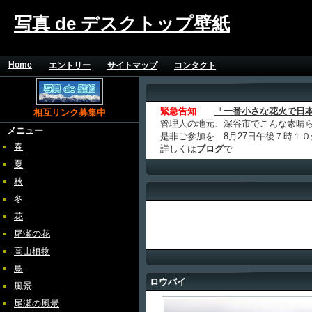
写真 de デスクトップ壁紙
Home
エントリー
サイトマップ
コンタクト
緊急告知
「一番小さな花火で日
相互リンク募集中
管理人の地元、深谷市でこんな素晴
メニュー
是非ご参加を 8月27日午後７時１
春
詳しくは
ブログ
で
夏
秋
冬
花
尾瀬の花
高山植物
鳥
ロウバイ
風景
尾瀬の風景