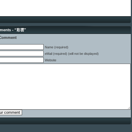
ments - “彩雲”
 Comment
Name (required)
eMail (required) (will not be displayed)
Website