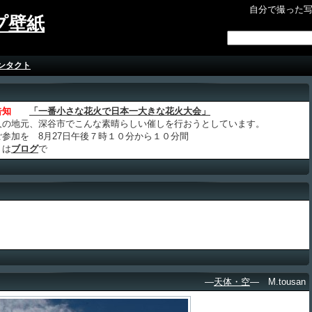
自分で撮った
プ壁紙
ンタクト
告知
「一番小さな花火で日本一大きな花火大会」
人の地元、深谷市でこんな素晴らしい催しを行おうとしています。
ご参加を 8月27日午後７時１０分から１０分間
くは
ブログ
で
―
天体・空
― M.tousan