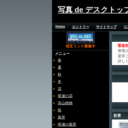
写真 de デスクトッ
Home
エントリー
サイトマップ
コ
緊急
相互リンク募集中
管理
メニュー
是非
春
詳し
夏
秋
冬
花
尾瀬の花
高山植物
鳥
彩雲
風景
尾瀬の風景