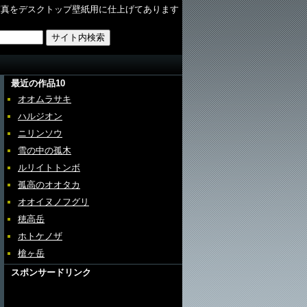
写真をデスクトップ壁紙用に仕上げてあります
最近の作品10
オオムラサキ
ハルジオン
ニリンソウ
雪の中の孤木
ルリイトトンボ
孤高のオオタカ
オオイヌノフグリ
穂高岳
ホトケノザ
槍ヶ岳
スポンサードリンク