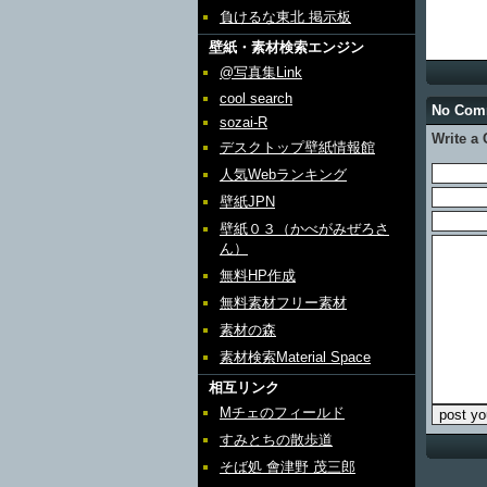
負けるな東北 掲示板
壁紙・素材検索エンジン
@写真集Link
cool search
No Com
sozai-R
Write a
デスクトップ壁紙情報館
人気Webランキング
壁紙JPN
壁紙０３（かべがみぜろさ
ん）
無料HP作成
無料素材フリー素材
素材の森
素材検索Material Space
相互リンク
Mチェのフィールド
すみとちの散歩道
そば処 會津野 茂三郎