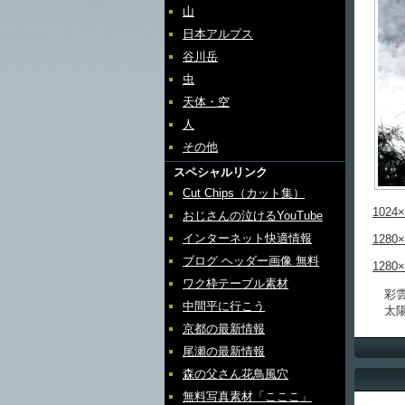
山
日本アルプス
谷川岳
虫
天体・空
人
その他
スペシャルリンク
Cut Chips（カット集）
1024×
おじさんの泣けるYouTube
インターネット快適情報
1280×
ブログ ヘッダー画像 無料
1280×
ワク枠テーブル素材
彩雲
中間平に行こう
太陽
京都の最新情報
尾瀬の最新情報
森の父さん花鳥風穴
無料写真素材「こここ」