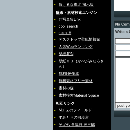
負けるな東北 掲示板
壁紙・素材検索エンジン
@写真集Link
No Com
cool search
Write a
sozai-R
デスクトップ壁紙情報館
人気Webランキング
壁紙JPN
壁紙０３（かべがみぜろさ
ん）
無料HP作成
無料素材フリー素材
素材の森
素材検索Material Space
相互リンク
Mチェのフィールド
すみとちの散歩道
そば処 會津野 茂三郎