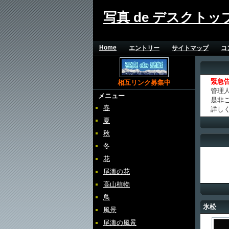
写真 de デスクトッ
Home
エントリー
サイトマップ
コ
緊急
相互リンク募集中
管理
メニュー
是非
春
詳し
夏
秋
冬
花
尾瀬の花
高山植物
鳥
氷松
風景
尾瀬の風景