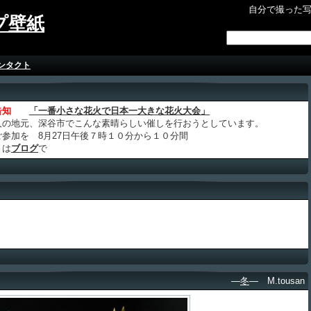
自分で撮った
プ壁紙
ンタクト
告知
「一番小さな花火で日本一大きな花火大会」
人の地元、深谷市でこんな素晴らしい催しを行おうとしています。
ご参加を 8月27日午後７時１０分から１０分間
くは
ブログ
で
―
冬
― M.tousan