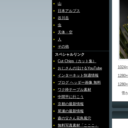
山
日本アルプス
谷川岳
虫
天体・空
人
その他
スペシャルリンク
Cut Chips（カット集）
1024×
おじさんの泣けるYouTube
インターネット快適情報
1280×
ブログ ヘッダー画像 無料
1280×
ワク枠テーブル素材
雪が
中間平に行こう
京都の最新情報
尾瀬の最新情報
森の父さん花鳥風穴
無料写真素材「こここ」