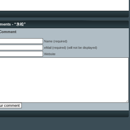
ments - “氷松”
 Comment
Name (required)
eMail (required) (will not be displayed)
Website