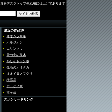
写真をデスクトップ壁紙用に仕上げてあります
最近の作品10
オオムラサキ
ハルジオン
ニリンソウ
雪の中の孤木
ルリイトトンボ
孤高のオオタカ
オオイヌノフグリ
穂高岳
ホトケノザ
槍ヶ岳
スポンサードリンク