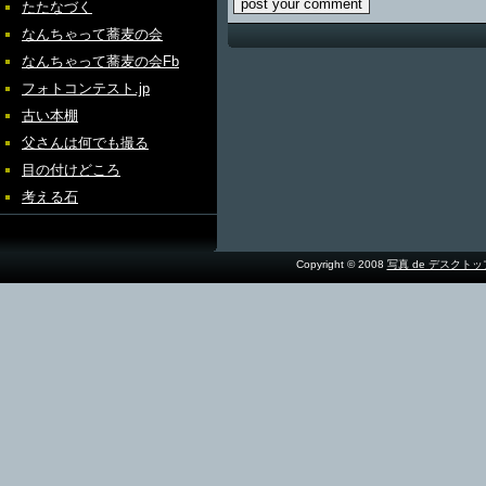
たたなづく
なんちゃって蕎麦の会
なんちゃって蕎麦の会Fb
フォトコンテスト.jp
古い本棚
父さんは何でも撮る
目の付けどころ
考える石
Copyright © 2008
写真 de デスクト