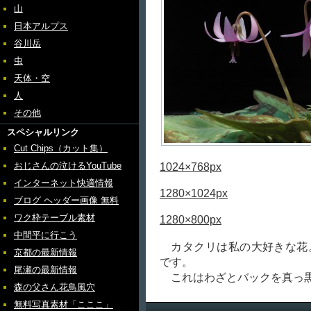
山
日本アルプス
谷川岳
虫
天体・空
人
その他
スペシャルリンク
Cut Chips（カット集）
おじさんの泣けるYouTube
1024×768px
インターネット快適情報
1280×1024px
ブログ ヘッダー画像 無料
ワク枠テーブル素材
1280×800px
中間平に行こう
カタクリは私の大好きな花
京都の最新情報
です。
尾瀬の最新情報
これはわざとバックを真っ黒
森の父さん花鳥風穴
無料写真素材「こここ」