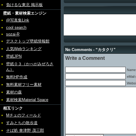
負けるな東北 掲示板
壁紙・素材検索エンジン
@写真集Link
cool search
sozai-R
デスクトップ壁紙情報館
人気Webランキング
No Comments - “カタクリ”
壁紙JPN
Write a Comment
壁紙０３（かべがみぜろさ
ん）
Name 
無料HP作成
eMail 
Websi
無料素材フリー素材
素材の森
素材検索Material Space
相互リンク
Mチェのフィールド
すみとちの散歩道
そば処 會津野 茂三郎