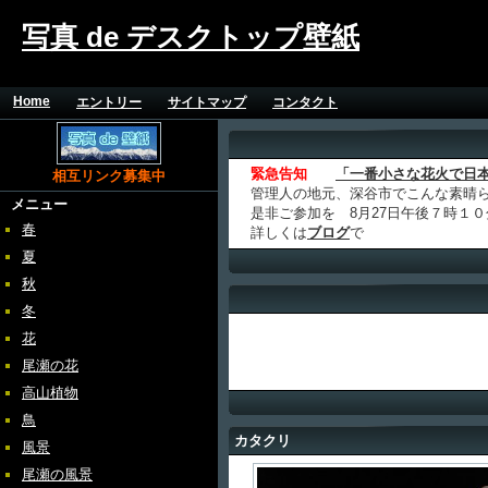
写真 de デスクトップ壁紙
Home
エントリー
サイトマップ
コンタクト
緊急告知
「一番小さな花火で日
相互リンク募集中
管理人の地元、深谷市でこんな素晴
メニュー
是非ご参加を 8月27日午後７時１
春
詳しくは
ブログ
で
夏
秋
冬
花
尾瀬の花
高山植物
鳥
カタクリ
風景
尾瀬の風景