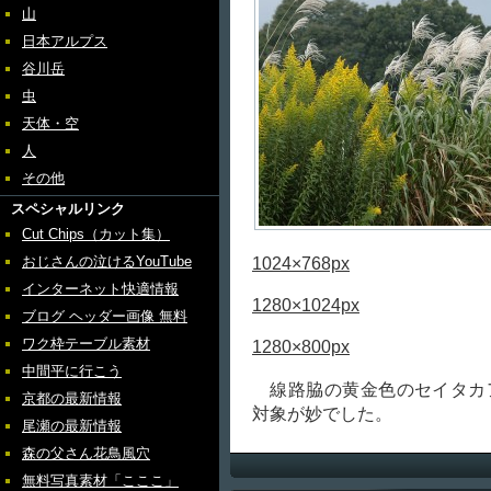
山
日本アルプス
谷川岳
虫
天体・空
人
その他
スペシャルリンク
Cut Chips（カット集）
おじさんの泣けるYouTube
1024×768px
インターネット快適情報
1280×1024px
ブログ ヘッダー画像 無料
ワク枠テーブル素材
1280×800px
中間平に行こう
線路脇の黄金色のセイタカ
京都の最新情報
対象が妙でした。
尾瀬の最新情報
森の父さん花鳥風穴
無料写真素材「こここ」