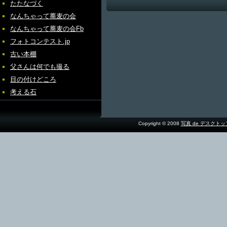
たたなづく
なんちゃって蕎麦の会
なんちゃって蕎麦の会Fb
フォトコンテスト.jp
古い本棚
父さんは何でも撮る
目の付けどころ
考える石
Copyright © 2008
写真 de デスクト