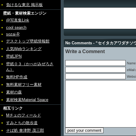
負けるな東北 掲示板
壁紙・素材検索エンジン
@写真集Link
cool search
sozai-R
デスクトップ壁紙情報館
No Comments - “セイタカアワダチ
人気Webランキング
Write a Comment
壁紙JPN
Name 
壁紙０３（かべがみぜろさ
ん）
eMail 
無料HP作成
Websi
無料素材フリー素材
素材の森
素材検索Material Space
相互リンク
Mチェのフィールド
すみとちの散歩道
そば処 會津野 茂三郎