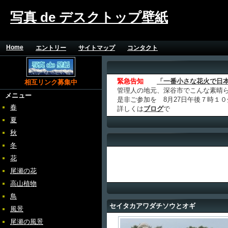
写真 de デスクトップ壁紙
Home
エントリー
サイトマップ
コンタクト
緊急告知
「一番小さな花火で日
相互リンク募集中
管理人の地元、深谷市でこんな素晴
メニュー
是非ご参加を 8月27日午後７時１
春
詳しくは
ブログ
で
夏
秋
冬
花
尾瀬の花
高山植物
鳥
セイタカアワダチソウとオギ
風景
尾瀬の風景