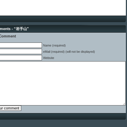
ments - “岩手山”
 Comment
Name (required)
eMail (required) (will not be displayed)
Website