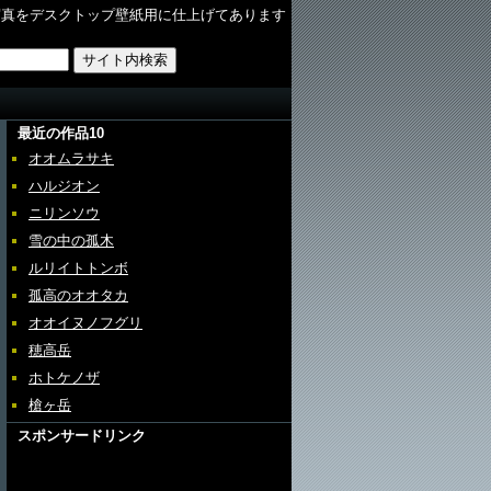
写真をデスクトップ壁紙用に仕上げてあります
最近の作品10
オオムラサキ
ハルジオン
ニリンソウ
雪の中の孤木
ルリイトトンボ
孤高のオオタカ
オオイヌノフグリ
穂高岳
ホトケノザ
槍ヶ岳
スポンサードリンク