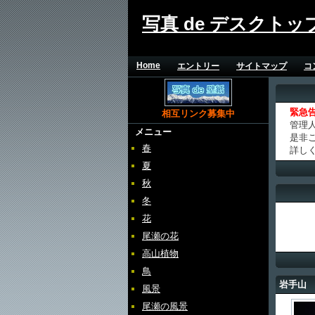
写真 de デスクトッ
Home
エントリー
サイトマップ
コ
緊急
相互リンク募集中
管理
メニュー
是非
春
詳し
夏
秋
冬
花
尾瀬の花
高山植物
鳥
岩手山
風景
尾瀬の風景