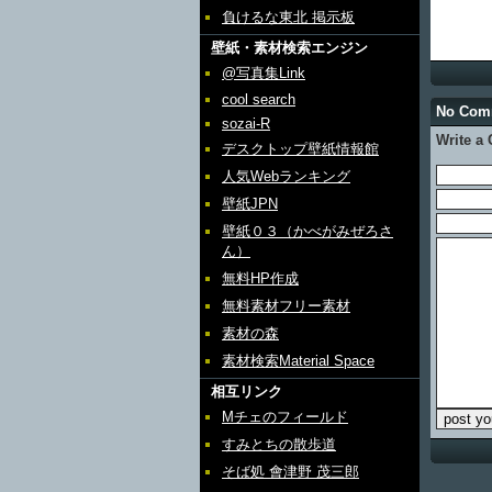
負けるな東北 掲示板
壁紙・素材検索エンジン
@写真集Link
cool search
No Com
sozai-R
Write a
デスクトップ壁紙情報館
人気Webランキング
壁紙JPN
壁紙０３（かべがみぜろさ
ん）
無料HP作成
無料素材フリー素材
素材の森
素材検索Material Space
相互リンク
Mチェのフィールド
すみとちの散歩道
そば処 會津野 茂三郎