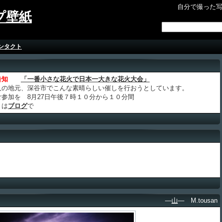
自分で撮った
プ壁紙
ンタクト
告知
「一番小さな花火で日本一大きな花火大会」
人の地元、深谷市でこんな素晴らしい催しを行おうとしています。
ご参加を 8月27日午後７時１０分から１０分間
くは
ブログ
で
―
山
― M.tousan