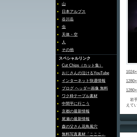
山
日本アルプス
谷川岳
虫
天体・空
人
その他
スペシャルリンク
Cut Chips（カット集）
1024×
おじさんの泣けるYouTube
インターネット快適情報
1280×
ブログ ヘッダー画像 無料
1280×
ワク枠テーブル素材
岩手
中間平に行こう
えて
京都の最新情報
尾瀬の最新情報
森の父さん花鳥風穴
無料写真素材「こここ」