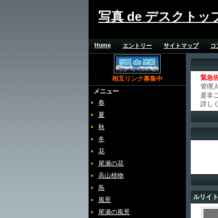
写真 de デスクトッ
Home
エントリー
サイトマップ
コ
緊急
相互リンク募集中
管理
メニュー
是非
春
詳し
夏
秋
冬
花
尾瀬の花
高山植物
鳥
ルリイ
風景
尾瀬の風景