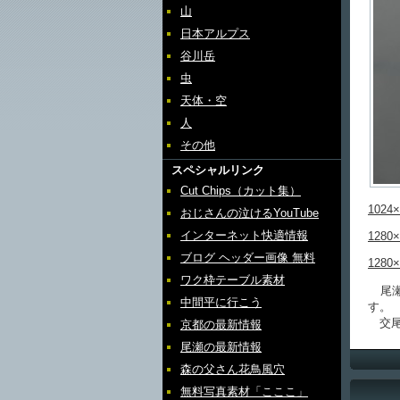
山
日本アルプス
谷川岳
虫
天体・空
人
その他
スペシャルリンク
Cut Chips（カット集）
1024×
おじさんの泣けるYouTube
インターネット快適情報
1280×
ブログ ヘッダー画像 無料
1280×
ワク枠テーブル素材
尾瀬
中間平に行こう
す。
交尾
京都の最新情報
尾瀬の最新情報
森の父さん花鳥風穴
無料写真素材「こここ」