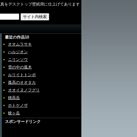
写真をデスクトップ壁紙用に仕上げてあります
最近の作品10
オオムラサキ
ハルジオン
ニリンソウ
雪の中の孤木
ルリイトトンボ
孤高のオオタカ
オオイヌノフグリ
穂高岳
ホトケノザ
槍ヶ岳
スポンサードリンク