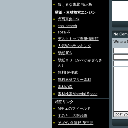
負けるな東北 掲示板
壁紙・素材検索エンジン
@写真集Link
cool search
sozai-R
No Co
デスクトップ壁紙情報館
Write a
人気Webランキング
壁紙JPN
壁紙０３（かべがみぜろさ
ん）
無料HP作成
無料素材フリー素材
素材の森
素材検索Material Space
相互リンク
Mチェのフィールド
すみとちの散歩道
そば処 會津野 茂三郎