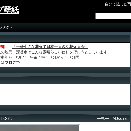
自分で撮った
プ壁紙
ンタクト
告知
「一番小さな花火で日本一大きな花火大会」
人の地元、深谷市でこんな素晴らしい催しを行おうとしています。
ご参加を 8月27日午後７時１０分から１０分間
くは
ブログ
で
トトンボ
―
虫
― M.tousan