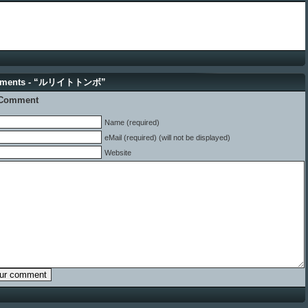
mments - “ルリイトトンボ”
 Comment
Name (required)
eMail (required) (will not be displayed)
Website