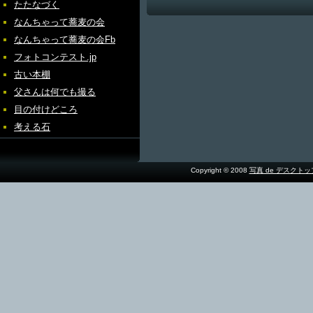
たたなづく
なんちゃって蕎麦の会
なんちゃって蕎麦の会Fb
フォトコンテスト.jp
古い本棚
父さんは何でも撮る
目の付けどころ
考える石
Copyright © 2008
写真 de デスクト