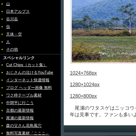
山
日本アルプス
谷川岳
虫
天体・空
人
その他
スペシャルリンク
Cut Chips（カット集）
おじさんの泣けるYouTube
1024×768px
インターネット快適情報
1280×1024px
ブログ ヘッダー画像 無料
ワク枠テーブル素材
1280×800px
中間平に行こう
尾瀬のワタスゲはニッコウ
京都の最新情報
年は見事です。ファンも多い
尾瀬の最新情報
森の父さん花鳥風穴
無料写真素材「こここ」