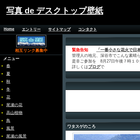
写真 de デスクトップ壁紙
Home
エントリー
サイトマップ
コンタクト
緊急告知
「一番小さな花火で日
相互リンク募集中
管理人の地元、深谷市でこんな素晴
メニュー
是非ご参加を 8月27日午後７時１
春
詳しくは
ブログ
で
夏
秋
冬
花
尾瀬の花
高山植物
鳥
ワタスゲのころ
風景
尾瀬の風景