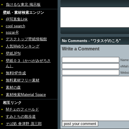
負けるな東北 掲示板
壁紙・素材検索エンジン
@写真集Link
cool search
sozai-R
デスクトップ壁紙情報館
No Comments - “ワタスゲのころ”
人気Webランキング
Write a Comment
壁紙JPN
Name 
壁紙０３（かべがみぜろさ
ん）
eMail 
無料HP作成
Websi
無料素材フリー素材
素材の森
素材検索Material Space
相互リンク
Mチェのフィールド
すみとちの散歩道
そば処 會津野 茂三郎