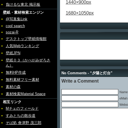
1440×900px
負けるな東北 掲示板
壁紙・素材検索エンジン
1680×1050px
@写真集Link
cool search
sozai-R
デスクトップ壁紙情報館
人気Webランキング
壁紙JPN
壁紙０３（かべがみぜろさ
ん）
無料HP作成
No Comments - “夕陽と灯台”
無料素材フリー素材
Write a Comment
素材の森
Name 
素材検索Material Space
eMail 
相互リンク
Websi
Mチェのフィールド
すみとちの散歩道
そば処 會津野 茂三郎