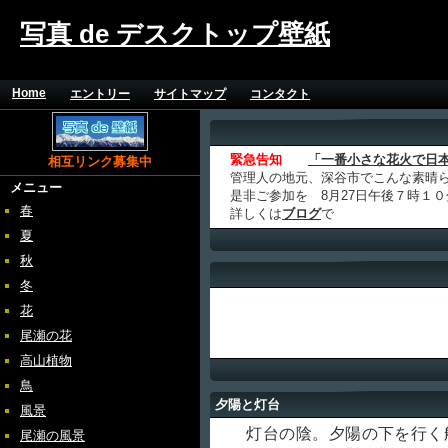
写真 de デスクトップ壁紙
Home
エントリー
サイトマップ
コンタクト
緊急告知
「一番小さな花火で日
相互リンク募集中
管理人の地元、深谷市でこんな素晴
メニュー
是非ご参加を 8月27日午後７時１
春
詳しくは
ブログ
で
夏
秋
冬
花
尾瀬の花
高山植物
鳥
夕陽と灯台
風景
灯台の陰。夕陽の下を行く
尾瀬の風景