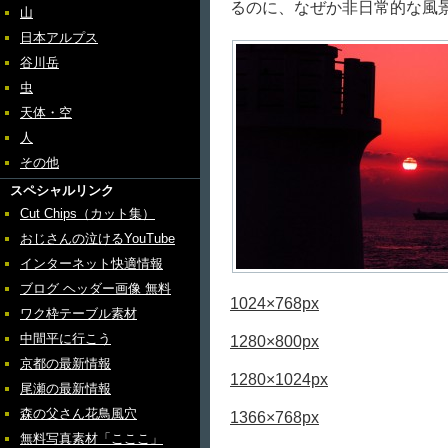
るのに、なぜか非日常的な風
山
日本アルプス
谷川岳
虫
天体・空
人
その他
スペシャルリンク
Cut Chips（カット集）
おじさんの泣けるYouTube
インターネット快適情報
ブログ ヘッダー画像 無料
1024×768px
ワク枠テーブル素材
中間平に行こう
1280×800px
京都の最新情報
1280×1024px
尾瀬の最新情報
森の父さん花鳥風穴
1366×768px
無料写真素材「こここ」